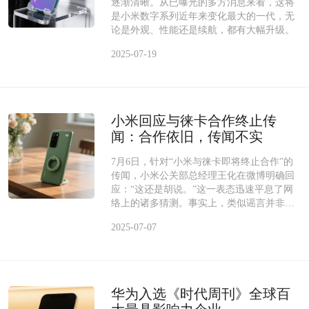
逐渐清晰。从已曝光的多方消息来看，这将
是小米数字系列近年来变化最大的一代，无
论是外观、性能还是续航，都有大幅升级。
2025-07-19
小米回应与徕卡合作终止传
闻：合作依旧，传闻不实
7月6日，针对“小米与徕卡即将终止合作”的
传闻，小米公关部总经理王化在微博明确回
应：“这还是胡说。”这一表态迅速平息了网
络上的诸多猜测。事实上，类似谣言并非首
次
2025-07-07
华为入选《时代周刊》全球百