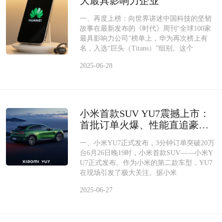
大最具影响力企业
一、再度上榜：向世界讲述中国科技的坚韧
故事在最新发布的《时代》周刊“全球100家
最具影响力公司”榜单上，华为再次榜上有
名，入选“巨头（Titans）”组别。这个
2025-06-28
小米首款SUV YU7震撼上市：
首批订单火爆、性能直追豪华
电动车
一、小米YU7正式发布，3分钟订单突破20万
台6月26日晚19时，小米首款SUV——小米Y
U7正式发布。作为小米的第二款车型，YU7
在现场引发了极大关注。据小米
2025-06-27