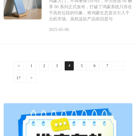
鸿蒙入门，不再奢侈5月9日，华为智选 Hi 畅
享 80 系列正式发布，打破了鸿蒙系统只存在
于高价位段的印象，将鸿蒙生态首次引入千
元机市场。虽然这款产品依旧是与
2025-05-06
4
<
1
2
3
5
6
7
···
17
>