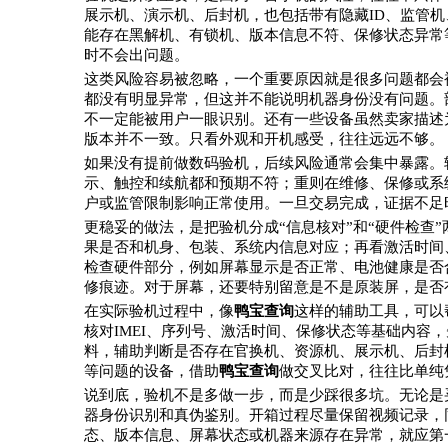
展示机、演示机、后封机，也包括带有隐藏ID、监管
能存在黑解机、有锁机、版本信息不符、保修状态异常
时不会出问题。
这类风险容易被忽略，一个重要原因就是很多问题都会
都没有明显异常，但这并不能说明机器身份没有问题。
不一定能被用户一眼识别。还有一些设备虽然卖家描述
版本并不一致。只看外观和开机感受，往往远远不够。
如果没有提前做数码验机，后续风险通常会集中暴露。
示、触控和续航都和预期不符；重则在维修、保修或系
户或监管限制影响正常使用。一旦交易完成，证据不足
更稳妥的做法，是把验机分成“信息核对”和“硬件检查”
果是否和机身、包装、系统内信息对应；再看激活时间
检查硬件部分，例如屏幕显示是否正常、电池健康是否
修痕迹。对于屏幕，还要特别留意是不是原装屏，是否
在实际验机过程中，像
鸭宝查询
这样的辅助工具，可以
核对IMEI、序列号、激活时间、保修状态等基础内容
料，辅助判断是否存在官换机、资源机、展示机、后封
等问题的设备，借助
鸭宝查询
做交叉比对，往往比单纯
说到底，验机不是多做一步，而是少踩很多坑。无论是
器身份识别和真伪鉴别。开箱过程尽量保留视频记录，
态、版本信息、屏幕状态或机器来源存在异常，就应第