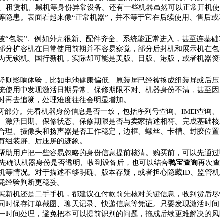
机、租赁机、黑机等身份异常设备。还有一些机器虽然可以正常开机使
等隐患。表面看起来像“正常机器”，并不等于它在后续使用、售后或
被“包装”。例如外壳很新、配件齐全、系统能正常进入，甚至连基础
部分扩容机在日常使用前期并不容易察觉，部分后封机和展示机在包
为无锁机、国行新机，实际却可能是美版、日版、港版，或者机器资
轻则影响体验，比如电池健康偏低、原装屏已经被换成组装屏或后压
统使用中发现激活日期异常、保修期限不对、机器身份不清，甚至因
时再去追溯，处理难度往往会明显增加。
两部分。先看机器身份信息是否一致，包括序列号查询、IMEI查询、
、激活日期、保修状态、保修期限是否与卖家描述相符。完成基础核
合理、摄像头和扬声器是否工作稳定，边框、螺丝、卡槽、封胶位置
有组装屏、后压屏的迹象。
帮助用户把一些容易忽略的身份信息提前核清。购买前，可以先通过
，先确认机器身份是否透明。收到设备后，也可以结合
鸭宝查询
再次查
机等情况。对于描述不够明确、版本存疑，或者担心隐藏ID、监管机
凭经验判断更稳妥。
买新机还是二手手机，都建议在付款前先核对关键信息，收到货后尽
同时保存订单截图、聊天记录、快递信息等凭证。只要发现激活时间
一时间处理，避免把本可以提前识别的问题，拖成后续更难解决的风