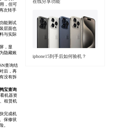
在线分享功能
用，但可
再次转手
功能测试
装层面也
料与实际
屏，显
为隐藏账
iphone15到手后如何验机？
SN查询结
对后，再
有没有拆
鸭宝查询
看机器资
、租赁机
快完成机
、保修状
险。