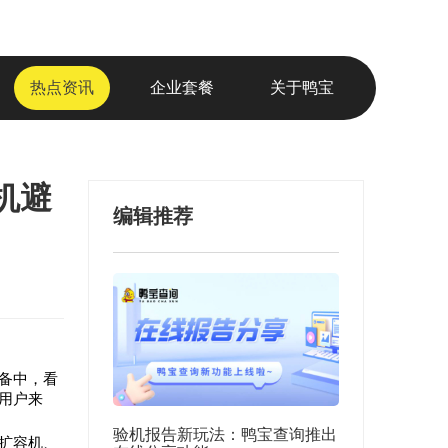
热点资讯
企业套餐
关于鸭宝
机避
编辑推荐
备中，看
用户来
验机报告新玩法：鸭宝查询推出
扩容机、