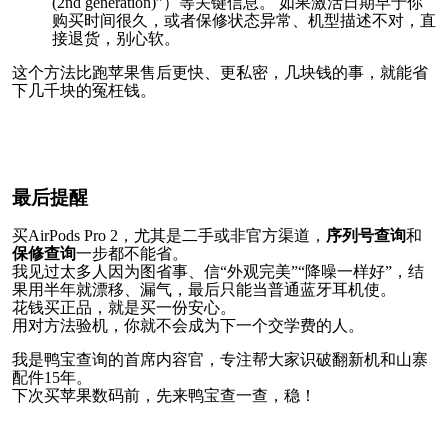
(2nd generation)”）等关键信息。 如果激活日期早于你
购买时间很久，或者保修状态异常、机型描述不对，直
接退货，别心软。
这个方法比跑苹果售后更快、更私密，几块钱的事，就能省
下几千块的冤枉钱。
最后提醒
买AirPods Pro 2，尤其是二手或非官方渠道，
序列号查询
和
保修查询
一步都不能省。

我见过太多人因为图省事、信“外观完美”“降噪一样好”，结
果用半年就漂移、漏气，最后只能当普通蓝牙耳机使。

花钱买正品，就是买一份安心。

用对方法验机，你就不会成为下一个交学费的人。
我是鸭宝查询的首席内容官，专注帮大家识破翻新机和山寨
配件15年。

下次买苹果数码前，先来鸭宝查一查，稳！