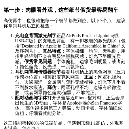
第一步：肉眼看外观，这些细节假货最容易翻车
高仿再牛，也很难把每一个细节都做到位。以下3个点，建议
你拿到耳机后立刻检查：
充电盒背面激光刻字
正品AirPods Pro 2（Lightning或
USB-C版）的充电盒背面，有一排极细的激光刻字（包
括“Designed by Apple in California Assembled in China”以
及序列号）。
真品特点
：字体极细、均匀、无毛刺，用
指甲轻轻刮不会有明显油墨脱落感，灯光下呈哑光质
感。
假货常见问题
：字体偏粗、边缘毛刺明显，或者刻
字颜色偏亮、反光强，一刮就掉色。
耳机网罩与传感器细节
看看耳机柄上的黑色网罩（压力
传感器位置）和顶部麦克风网罩。
正品
：网罩孔径均
匀、边缘圆润，金属网与塑料无缝衔接，灯光下几乎看
不到胶水痕迹。
高仿
：网罩孔径不均、边缘有轻微溢
胶，或者网罩颜色偏灰/偏黑，不够纯正。
配对动画与字体
打开盒盖靠近iPhone配对时，正品会弹
出原生的3D动画，字体是Apple标准的San Francisco字
体。 高仿很多用第三方弹窗，动画卡顿、字体偏细或
偏粗，仔细看就能分辨。
这三招能筛掉80%的低端仿品，但遇到顶级1:1高仿，外观基
本过关，怎么办？