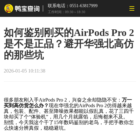
联系电话：0551-63817999
工作时间：09:30～18:30
如何鉴别刚买的AirPods Pro 2
是不是正品？避开华强北高仿
的那些坑
2026-01-05 10:11:38
很多朋友刚入手AirPods Pro 2，兴奋之余却隐隐不安：
万一
买到高仿货怎么办？
现在华强北的AirPods Pro 2仿得越来越
真，包装、配件、甚至降噪效果都能以假乱真，花了三四千
块却买了个“体验机”，用几个月就露馅，后悔都来不及。

别慌，今天我这个干了15年数码鉴别的老鸟，手把手教你怎
么快速分辨真假，稳稳避坑。