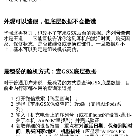
外观可以造假，但底层数据不会撒谎
华强北再努力，也改不了苹果GSX后台的数据。
序列号查询
才是王道——它能直接告诉你这副耳机的激活时间、购买国
家、保修状态、是否被维修或更换过部件。一旦数据对不
上，基本可以判定是组装机或高仿。
最稳妥的验机方式：查GSX底层数据
对于普通用户来说，最稳妥的方式是查询GSX底层数据。目
前业内行家都在用的查询渠道是：
打开微信搜索【鸭宝查询】；
选择【苹果GSX保修查询】Pro版（支持AirPods系
列）；
输入耳机充电盒上的序列号（或在iPhone的“设置-通用-
关于本机- AirPods”里找到）并完成验证；
获取详细的设备报告，重点核对
激活日期
、
保修到期时
间
、
购买国家/地区
、
机型描述
（应显示“AirPods Pro